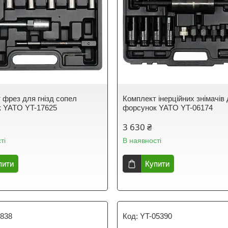
 фрез для гнізд сопел
Комплект інерційних знімачів
 YATO YT-17625
форсунок YATO YT-06174
3 630 ₴
ті
В наявності
пити
Купити
0838
YT-05390