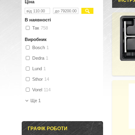
ІНСТР
Ціна
В наявності
Так
758
Виробник
Bosch
1
Dedra
1
Lund
1
Sthor
14
Vorel
114
Ще 1
ГРАФІК РОБОТИ