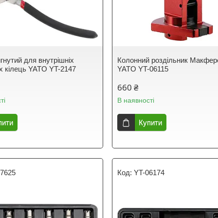
игнутий для внутрішніх
Колонний роздільник Макфер
х кілець YATO YT-2147
YATO YT-06115
660 ₴
ті
В наявності
пити
Купити
17625
YT-06174