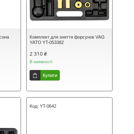
сона
Комплект для зняття форсунок VAG
YATO YT-053382
2 310 ₴
В наявності
Купити
YT-0642