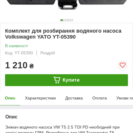
Комплект для розбирання водяного насоса
Volkswagen YATO YT-05390
В наявності
Код: YT-05390
Роздріб
1 210
₴
Купити
Опис
Характеристики
Доставка
Оплата
Умови п
Опис
Знімач водяного насоса VW T5 2.5 TDI PD необхідний при
заміні приводу ГРМ. Розроблено для VW Transporter T5,