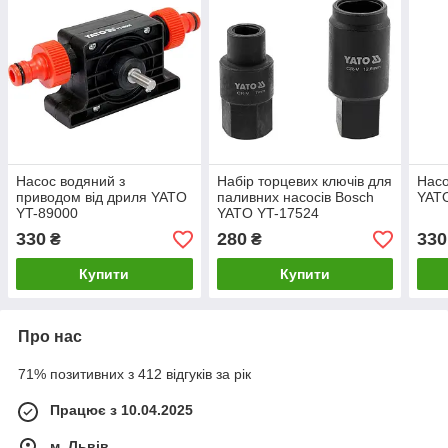
Насос водяний з
Набір торцевих ключів для
Насо
приводом від дриля YATO
паливних насосів Bosch
YAT
YT-89000
YATO YT-17524
330
280
330
₴
₴
Купити
Купити
Про нас
71% позитивних з 412 відгуків за рік
Працює з 10.04.2025
м. Львів