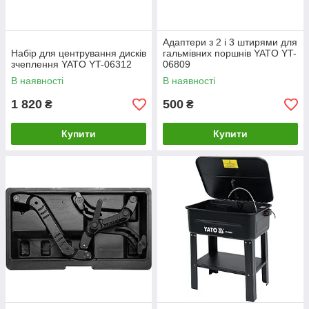
Адаптери з 2 і 3 штирями для
Набір для центрування дисків
гальмівних поршнів YATO YT-
зчеплення YATO YT-06312
06809
В наявності
В наявності
1 820
500
₴
₴
Купити
Купити