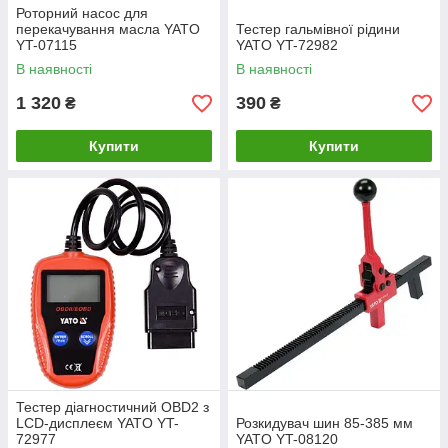
Роторний насос для
перекачування масла YATO
Тестер гальмівної рідини
YT-07115
YATO YT-72982
В наявності
В наявності
1 320
390
₴
₴
Купити
Купити
Тестер діагностичний OBD2 з
LCD-дисплеєм YATO YT-
Розкидувач шин 85-385 мм
72977
YATO YT-08120