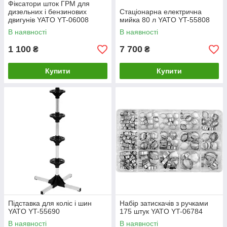
Фіксатори шток ГРМ для
дизельних і бензинових
Стаціонарна електрична
двигунів YATO YT-06008
мийка 80 л YATO YT-55808
В наявності
В наявності
1 100
7 700
₴
₴
Купити
Купити
Підставка для коліс і шин
Набір затискачів з ручками
YATO YT-55690
175 штук YATO YT-06784
В наявності
В наявності