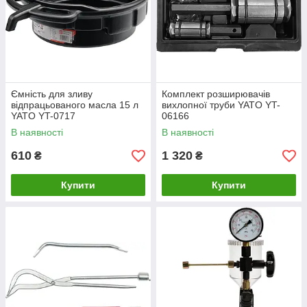
Ємність для зливу
Комплект розширювачів
відпрацьованого масла 15 л
вихлопної труби YATO YT-
YATO YT-0717
06166
В наявності
В наявності
610
1 320
₴
₴
Купити
Купити