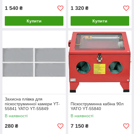
1 540
1 320
₴
₴
Купити
Купити
Захисна плівка для
піскоструминної камери YT-
Піскоструминна кабіна 90л
55841 YATO YT-55849
YATO YT-55840
В наявності
В наявності
280
7 150
₴
₴