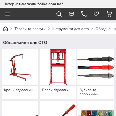
Інтернет-магазин "24ka.com.ua"
Товари та послуги
Інструменти для авто
Обладнанн
Обладнання для СТО
Крани гідравлічні
Преси гідравлічні
Зубила та
пробійники