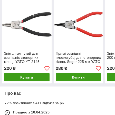
Знімач вигнутий для
Прямі зовнішні
Знім
зовнішніх стопорних
плоскогубці для стопорних
200 
кілець YATO YT-2145
кілець Seger 225 мм YATO
YT-1988
220
280
220
₴
₴
Купити
Купити
Про нас
72% позитивних з 411 відгуків за рік
Працює з 10.04.2025