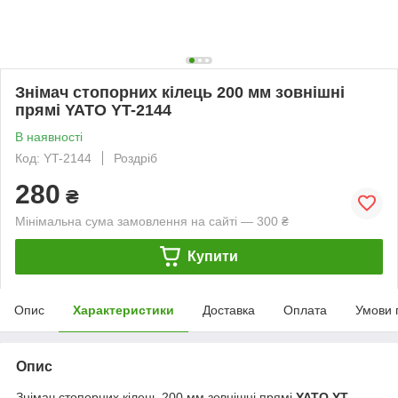
Знімач стопорних кілець 200 мм зовнішні
прямі YATO YT-2144
В наявності
Код: YT-2144
Роздріб
280
₴
Мінімальна сума замовлення на сайті — 300 ₴
Купити
Опис
Характеристики
Доставка
Оплата
Умови 
Опис
Знімач стопорних кілець 200 мм зовнішні прямі
YATO YT-