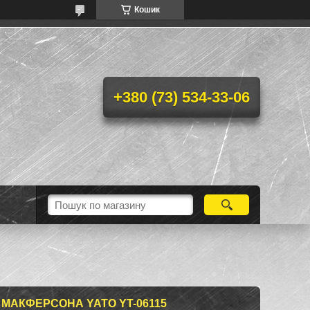
Кошик
+380 (73) 534-33-06
МАКФЕРСОНА YATO YT-06115