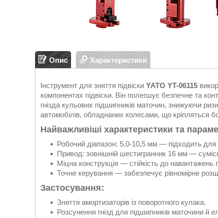
Опис
Характеристики
Інструмент для зняття підвіски
YATO YT-06115
викор
компонентах підвіски. Він полегшує безпечне та кон
гнізда кульових підшипників маточин, знижуючи риз
автомобілів, обладнаних колесами, що кріпляться б
Найважливіші характеристики та параме
Робочий діапазон: 5,0-10,5 мм — підходить для 
Привод: зовнішній шестигранник 16 мм — суміс
Міцна конструкція — стійкість до навантажень п
Точне керування — забезпечує рівномірне роз
Застосування:
Зняття амортизаторів із поворотного кулака.
Розсунення гнізд для підшипників маточини й е