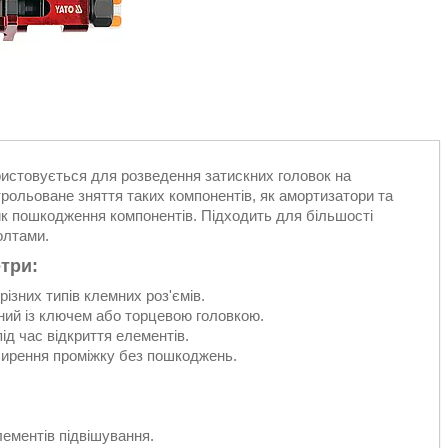
истовується для розведення затискних головок на
трольоване зняття таких компонентів, як амортизатори та
ик пошкодження компонентів. Підходить для більшості
олтами.
три:
різних типів клемних роз'ємів.
ний із ключем або торцевою головкою.
ід час відкриття елементів.
ширення проміжку без пошкоджень.
лементів підвішування.