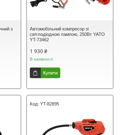
чний з
Автомобільний компресор зі
світлодіодною лампою, 250Вт YATO
YT-73462
1 930 ₴
В наявності
Купити
YT-82895