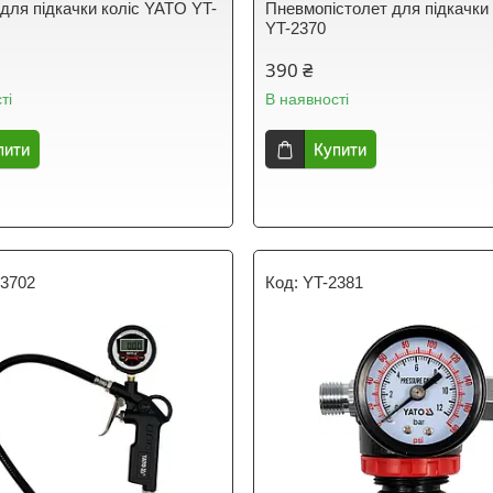
 для підкачки коліс YATO YT-
Пневмопістолет для підкачк
YT-2370
390 ₴
ті
В наявності
пити
Купити
23702
YT-2381