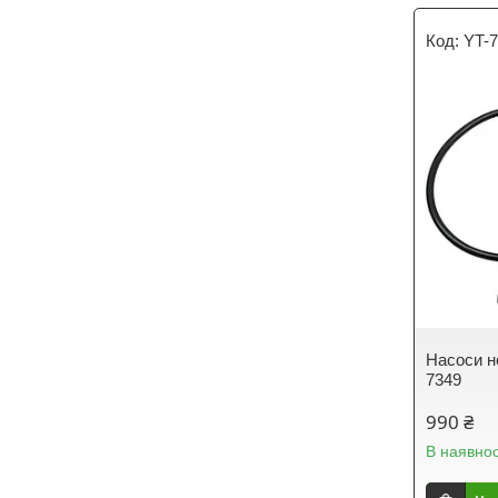
YT-
Насоси н
7349
990 ₴
В наявнос