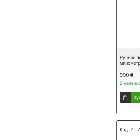
Ручний п
маномет
990 ₴
В наявнос
Ку
YT-