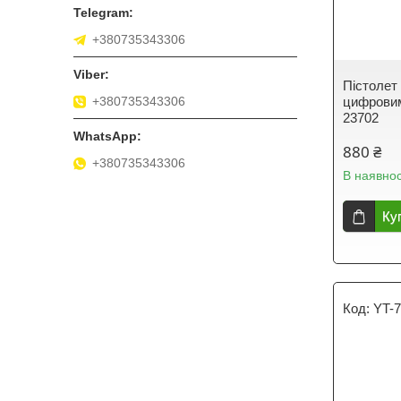
+380735343306
Пістолет 
+380735343306
цифрови
23702
880 ₴
+380735343306
В наявнос
Ку
YT-