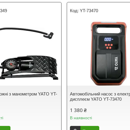
7349
YT-73470
ожні з манометром YATO YT-
Автомобільний насос з елект
дисплеєм YATO YT-73470
1 380 ₴
ті
В наявності