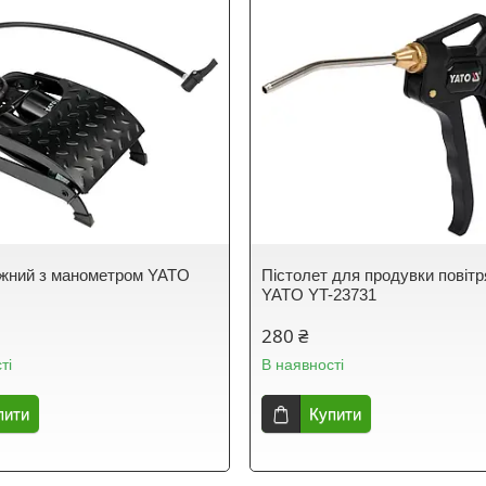
жний з манометром YATO
Пістолет для продувки повіт
YATO YT-23731
280 ₴
ті
В наявності
пити
Купити