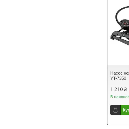
Насос но
YT-7350
1 210 ₴
В наявнос
Ку