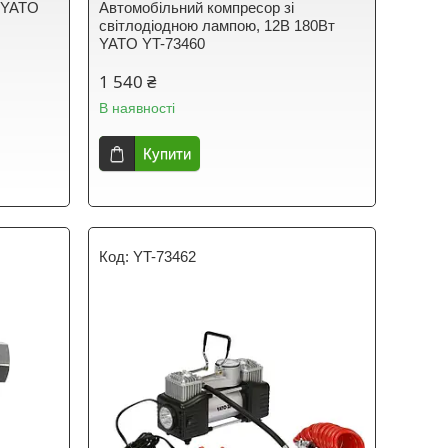
и YATO
Автомобільний компресор зі
світлодіодною лампою, 12В 180Вт
YATO YT-73460
1 540 ₴
В наявності
Купити
YT-73462