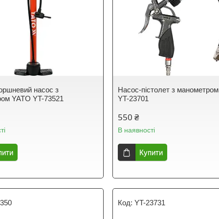
оршневий насос з
Насос-пістолет з манометро
ром YATO YT-73521
YT-23701
550 ₴
ті
В наявності
пити
Купити
7350
YT-23731