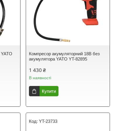
м YATO
Компресор акумуляторний 18В без
акумулятора YATO YT-82895
1 430 ₴
В наявності
Купити
YT-23733