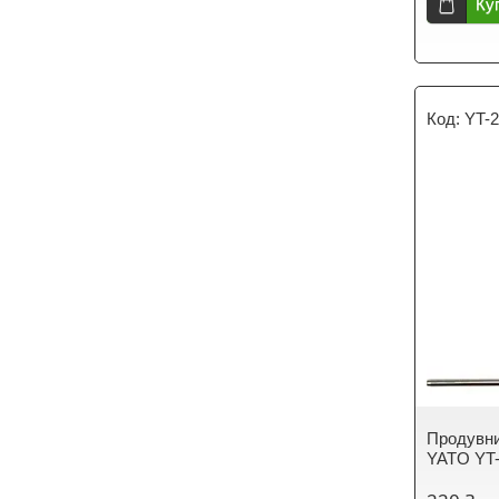
Ку
YT-
Продувни
YATO YT