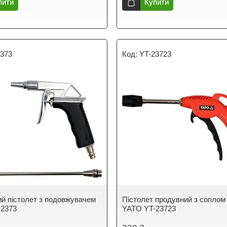
пити
Купити
2373
YT-23723
й пістолет з подовжувачем
Пістолет продувний з соплом
-2373
YATO YT-23723