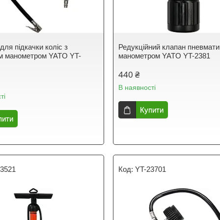
для підкачки коліс з
Редукційний клапан пневмати
м манометром YATO YT-
манометром YATO YT-2381
440 ₴
В наявності
ті
Купити
пити
73521
YT-23701