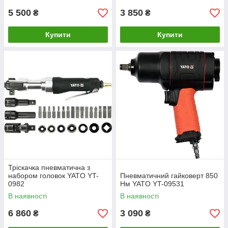
5 500
3 850
₴
₴
Купити
Купити
Тріскачка пневматична з
набором головок YATO YT-
Пневматичний гайковерт 850
0982
Нм YATO YT-09531
В наявності
В наявності
6 860
3 090
₴
₴