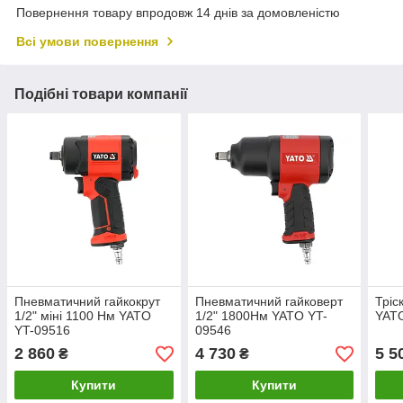
Повернення товару впродовж 14 днів за домовленістю
Всі умови повернення
Подібні товари компанії
Пневматичний гайкокрут
Пневматичний гайковерт
Тріс
1/2" міні 1100 Нм YATO
1/2" 1800Нм YATO YT-
YAT
YT-09516
09546
2 860
4 730
5 5
₴
₴
Купити
Купити