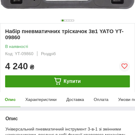
Набір пневматичних тріскачок 3в1 YATO YT-
09860
В наявності
Код: YT-09860
Роздріб
4 240
₴
Купити
Опис
Характеристики
Доставка
Оплата
Умови п
Опис
Універсальний пневматичний інструмент 3-в-1 зі змінними
наконечниками, поєднує в собі функції храпового механізму