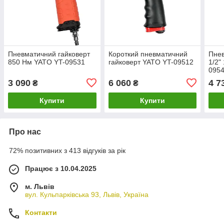
Пневматичний гайковерт
Короткий пневматичний
Пнев
850 Нм YATO YT-09531
гайковерт YATO YT-09512
1/2"
095
3 090
6 060
4 7
₴
₴
Купити
Купити
Про нас
72% позитивних з 413 відгуків за рік
Працює з 10.04.2025
м. Львів
вул. Кульпарківська 93, Львів, Україна
Контакти