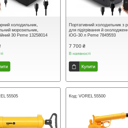
рний холодильник,
Портативний холодильник з 
льний морозильник,
для підігрівання й охолодженн
ійний 30 Peme 13258014
iOG-30 л Peme 7849593
₴
7 700 ₴
ті
В наявності
пити
Купити
EL 55505
VOREL 55500