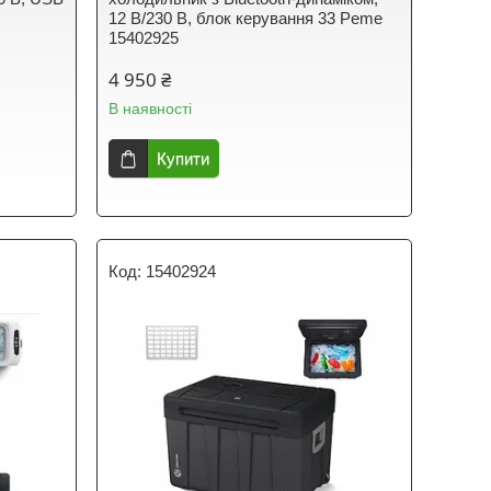
12 В/230 В, блок керування 33 Peme
15402925
4 950 ₴
В наявності
Купити
15402924