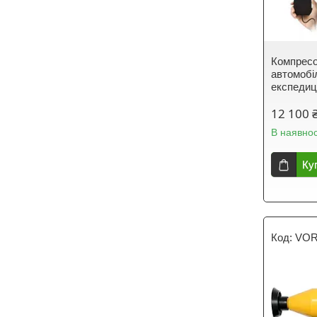
Компресо
автомобі
експедиц
12 100 
В наявнос
Ку
VOR