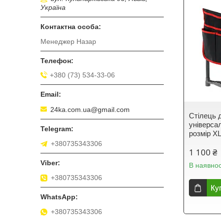
Україна
Менеджер Назар
+380 (73) 534-33-06
24ka.com.ua@gmail.com
Стілець д
універсал
розмір X
+380735343306
1 100 ₴
В наявнос
+380735343306
Ку
+380735343306