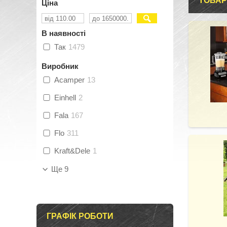
ТОВАР
Ціна
В наявності
Так
1479
Виробник
Acamper
13
Einhell
2
Fala
167
Flo
311
Kraft&Dele
1
Ще 9
ГРАФІК РОБОТИ