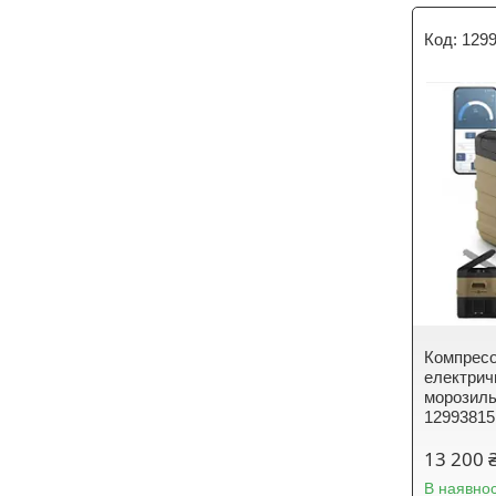
129
Компресо
електрич
морозиль
12993815
13 200 
В наявнос