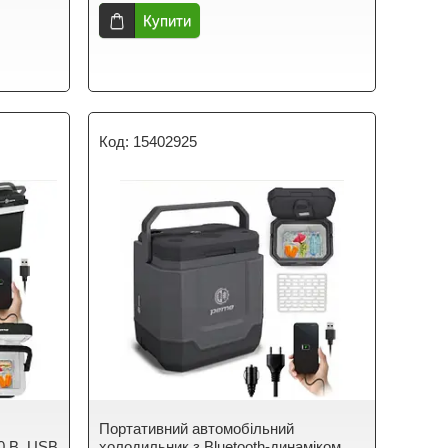
Купити
15402925
Портативний автомобільний
30 В, USB
холодильник з Bluetooth-динаміком,