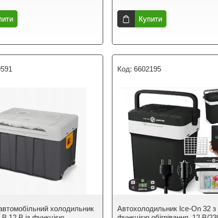
пити
Купити
9591
6602195
автомобільний холодильник
Автохолодильник Ice-On 32 з
 В 12 В із функцією
функцією обігрівання, 12 В/2