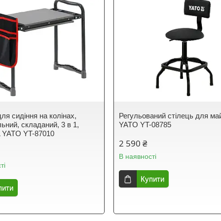
ля сидіння на колінах,
Регульований стілець для ма
ьний, складаний, 3 в 1,
YATO YT-08785
L YATO YT-87010
2 590 ₴
В наявності
ті
Купити
пити