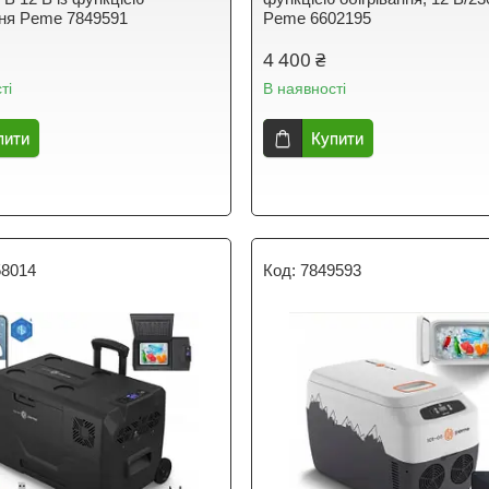
ання Peme 7849591
Peme 6602195
4 400 ₴
ті
В наявності
пити
Купити
58014
7849593