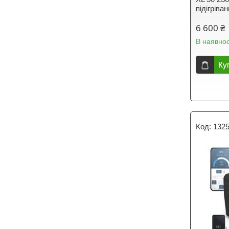
підігрів
6 600 ₴
В наявнос
Ку
132