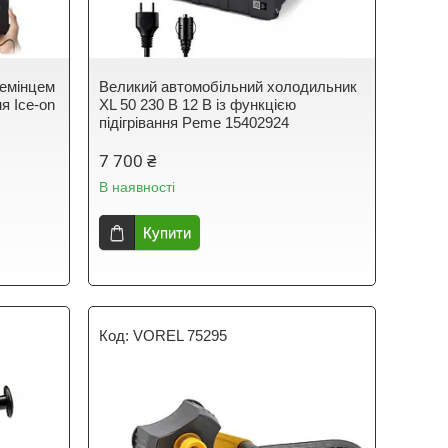
ремінцем
Великий автомобільний холодильник
я Ice-on
XL 50 230 В 12 В із функцією
підігрівання Peme 15402924
7 700 ₴
В наявності
Купити
VOREL 75295