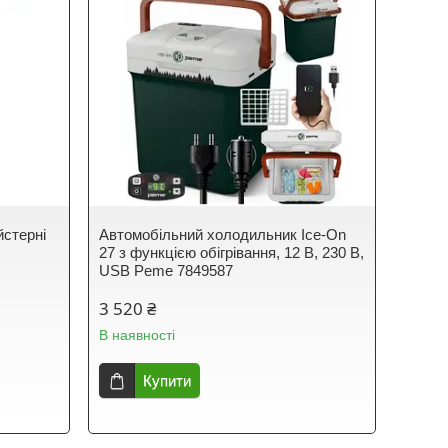
йстерні
Автомобільний холодильник Ice-On
27 з функцією обігрівання, 12 В, 230 В,
USB Peme 7849587
3 520 ₴
В наявності
Купити