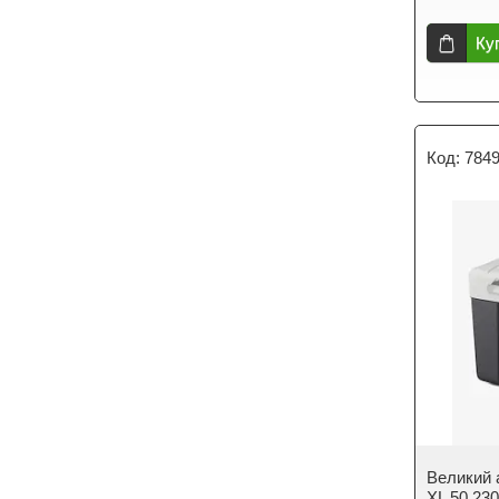
Ку
784
Великий 
XL 50 230