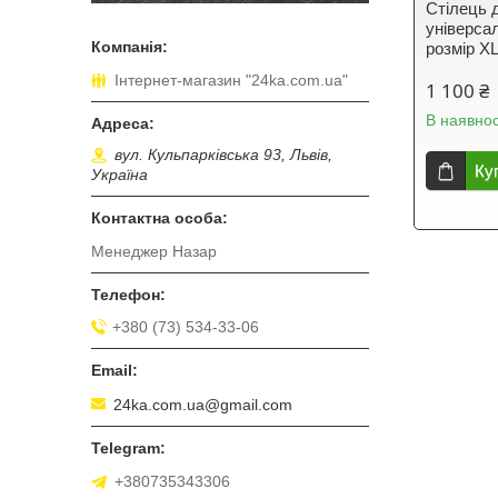
Стілець д
універсал
розмір X
Інтернет-магазин "24ka.com.ua"
1 100 ₴
В наявнос
вул. Кульпарківська 93, Львів,
Ку
Україна
Менеджер Назар
+380 (73) 534-33-06
24ka.com.ua@gmail.com
+380735343306