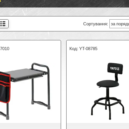
А
87010
YT-08785