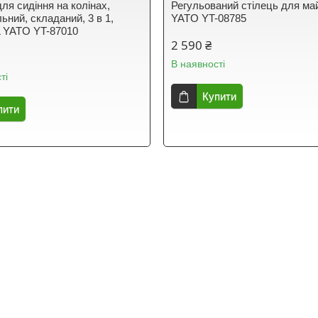
ля сидіння на колінах,
Регульований стілець для ма
ьний, складаний, 3 в 1,
YATO YT-08785
L YATO YT-87010
2 590 ₴
В наявності
ті
Купити
пити