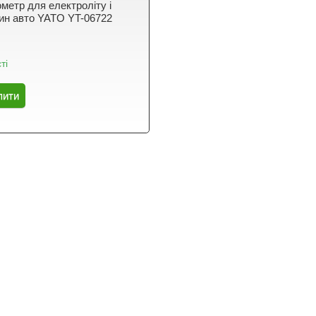
метр для електроліту і
дин авто YATO YT-06722
ті
пити