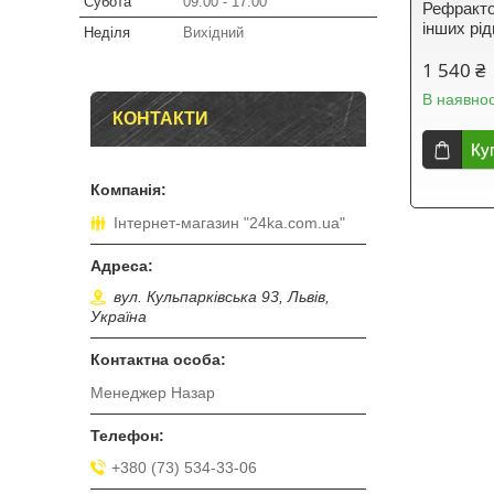
Субота
09:00
17:00
Рефракто
інших рі
Неділя
Вихідний
1 540 ₴
В наявнос
КОНТАКТИ
Ку
Інтернет-магазин "24ka.com.ua"
вул. Кульпарківська 93, Львів,
Україна
Менеджер Назар
+380 (73) 534-33-06