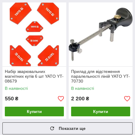
Набір зварювальних
Прилад для відстеження
магнітних кутів 6 шт YATO YT-
паралельності ліній YATO YT-
08679
70730
В наявності
В наявності
550
2 200
₴
₴
Купити
Купити
Показати ще