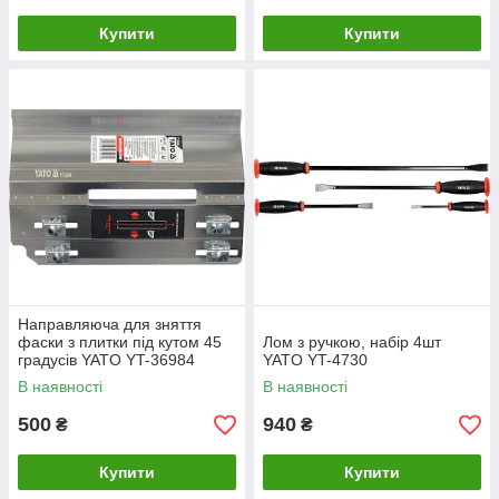
Купити
Купити
Направляюча для зняття
фаски з плитки під кутом 45
Лом з ручкою, набір 4шт
градусів YATO YT-36984
YATO YT-4730
В наявності
В наявності
500
940
₴
₴
Купити
Купити