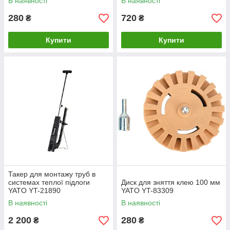
В наявності
В наявності
280
720
₴
₴
Купити
Купити
Такер для монтажу труб в
системах теплої підлоги
Диск для зняття клею 100 мм
YATO YT-21890
YATO YT-83309
В наявності
В наявності
2 200
280
₴
₴