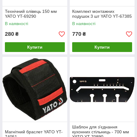
Технічний олівець 150 мм
Комплект монтажних
YATO YT-69290
подушок 3 шт YATO YT-67385
В наявності
В наявності
280
770
₴
₴
Купити
Купити
Шаблон для з'єднання
Магнітний браслет YATO YT-
кухонних стільниць - 700 мм
74051
YATO YT-70890