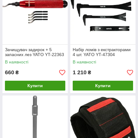
Зачищувач задирок + 5
Набір ломів з екстракторами
запасних лез YATO YT-22363
4 шт. YATO YT-47304
В наявності
В наявності
660
1 210
₴
₴
Купити
Купити