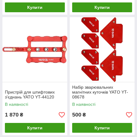
Купити
Купити
Набір зварювальних
Пристрій для штифтових
магнітних куточків YATO YT-
з'єднань YATO YT-44120
08678
В наявності
В наявності
1 870
500
₴
₴
Купити
Купити