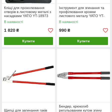
Кліщі для проколювання
Інструмент для згинання та
отворів в листовому металі з
профілювання кромки
насадками YATO YT-18973
листового металу YATO YT-
54090
В наявності
В наявності
1 820
990
₴
₴
Купити
Купити
Бендер, крюкогиб
Щипці для загинання гаків
регульованим кутом згину