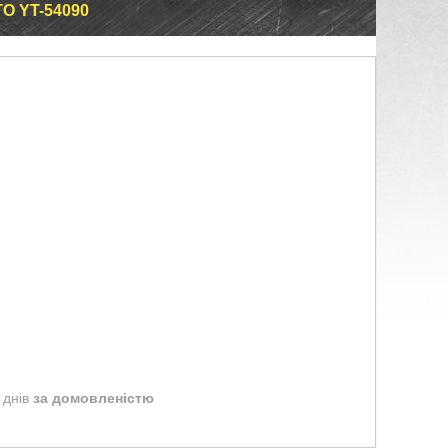
O YT-54090
 днів
за домовленістю