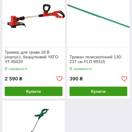
Тример для трави 18 В
(корпус), безщітковий YATO
Тримач телескопічний 130-
YT-85020
237 см FLO 99315
В наявності
В наявності
2 590
390
₴
₴
Купити
Купити