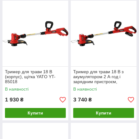
Тример для трави 18 В
Тример для трави 18 В з
(корпус), щітка YATO YT-
акумулятором 2 А·год і
85018
зарядним пристроєм,
безщітковий YATO YT-85019
В наявності
В наявності
1 930
3 740
₴
₴
Купити
Купити