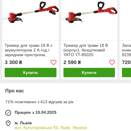
Тример для трави 18 В з
Тример для трави 18 В
Запа
акумулятором 2 А·год і
(корпус), безщітковий
ножи
зарядним пристроєм,
YATO YT-85020
823
щітка YATO YT-85017
3 300
2 590
720
₴
₴
Купити
Купити
Про нас
71% позитивних з 413 відгуків за рік
Працює з 10.04.2025
м. Львів
вул. Кульпарківська 93, Львів, Україна