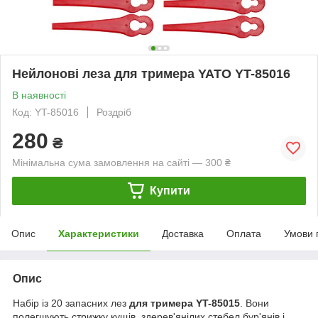
Нейлонові леза для тримера YATO YT-85016
В наявності
Код: YT-85016
Роздріб
280
₴
Мінімальна сума замовлення на сайті — 300 ₴
Купити
Опис
Характеристики
Доставка
Оплата
Умови 
Опис
Набір із 20 запасних лез
для тримера YT-85015
. Вони
полегшують стрижку кущів, здерев'янілих стебел бур'янів і