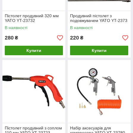
Пістолет продувний 320 мм
Продувний пістолет з
YATO YT-23732
подовжувачем YATO YT-2373
В наявності
В наявності
280
220
₴
₴
Купити
Купити
Пістолет продувний з соплом
Набір аксесуарів для
110 мм YATO YT-23723
компресора YATO YT-23780