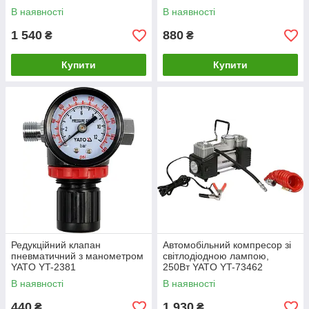
В наявності
В наявності
1 540
880
₴
₴
Купити
Купити
Редукційний клапан
Автомобільний компресор зі
пневматичний з манометром
світлодіодною лампою,
YATO YT-2381
250Вт YATO YT-73462
В наявності
В наявності
440
1 930
₴
₴