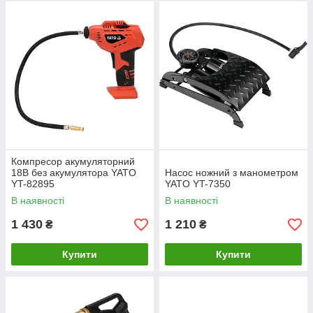
Компресор акумуляторний
18В без акумулятора YATO
Насос ножний з манометром
YT-82895
YATO YT-7350
В наявності
В наявності
1 430
1 210
₴
₴
Купити
Купити