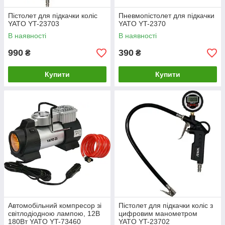
Пістолет для підкачки коліс
Пневмопістолет для підкачки
YATO YT-23703
YATO YT-2370
В наявності
В наявності
990
390
₴
₴
Купити
Купити
Автомобільний компресор зі
Пістолет для підкачки коліс з
світлодіодною лампою, 12В
цифровим манометром
180Вт YATO YT-73460
YATO YT-23702