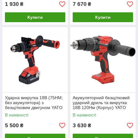
1 930
7 670
₴
₴
Купити
Купити
Ударна викрутка 18В (75НМ;
Акумуляторний безщітковий
без акумулятора) з
ударний дриль та викрутка
безщітковим двигуном YATO
18В 120Нм (Корпус) YATO
YT-82790
YT-827791
В наявності
В наявності
5 500
3 630
₴
₴