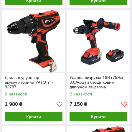
Купити
Купити
Дриль-шуруповерт
Ударна викрутка 18В (75Нм;
акумуляторний YATO YT-
3.0Aчх2) з безщітковим
82787
двигуном та двома
батареями 3.0Aч у комплекті
В наявності
В наявності
YATO YT-82791
1 980
7 150
₴
₴
Купити
Купити