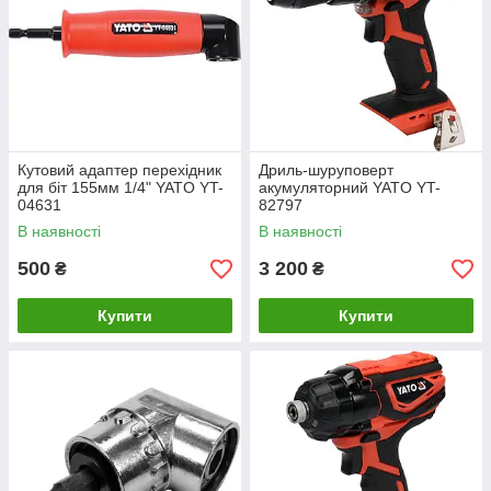
Кутовий адаптер перехідник
Дриль-шуруповерт
для біт 155мм 1/4" YATO YT-
акумуляторний YATO YT-
04631
82797
В наявності
В наявності
500
3 200
₴
₴
Купити
Купити