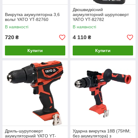
Двошвидкісний
Викрутка акумуляторна 3,6
акумуляторний шуруповерт
вольт YATO YT-82760
YATO YT-82782
В наявності
В наявності
720
4 110
₴
₴
Купити
Купити
Дриль-шуруповерт
Ударна викрутка 18В (75НМ;
акумуляторний YATO YT-
без акумулятора) з