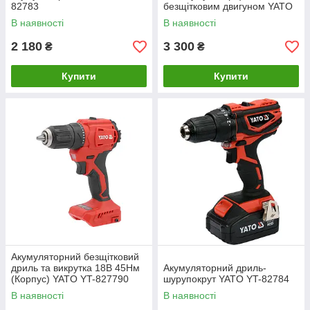
82783
безщітковим двигуном YATO
YT-82792
В наявності
В наявності
2 180
3 300
₴
₴
Купити
Купити
Акумуляторний безщітковий
дриль та викрутка 18В 45Нм
Акумуляторний дриль-
(Корпус) YATO YT-827790
шурупокрут YATO YT-82784
В наявності
В наявності