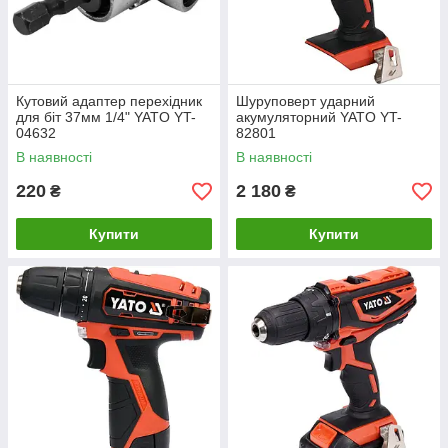
Кутовий адаптер перехідник
Шуруповерт ударний
для біт 37мм 1/4" YATO YT-
акумуляторний YATO YT-
04632
82801
В наявності
В наявності
220
2 180
₴
₴
Купити
Купити