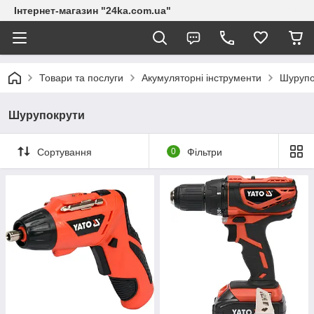
Інтернет-магазин "24ka.com.ua"
Товари та послуги
Акумуляторні інструменти
Шурупо
Шурупокрути
Сортування
0
Фільтри