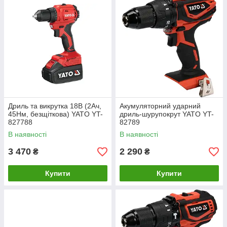
Дриль та викрутка 18В (2Ач,
Акумуляторний ударний
45Нм, безщіткова) YATO YT-
дриль-шурупокрут YATO YT-
827788
82789
В наявності
В наявності
3 470
2 290
₴
₴
Купити
Купити