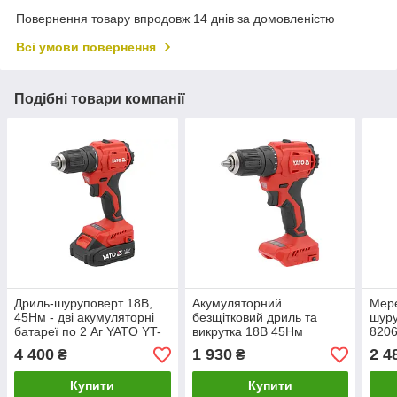
Повернення товару впродовж 14 днів за домовленістю
Всі умови повернення
Подібні товари компанії
Дриль-шуруповерт 18В,
Акумуляторний
Мер
45Нм - дві акумуляторні
безщітковий дриль та
шуру
батареї по 2 Аг YATO YT-
викрутка 18В 45Нм
820
8277905
(Корпус) YATO YT-827790
4 400
1 930
2 4
₴
₴
Купити
Купити