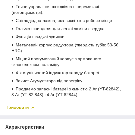
Точне управління швидкістю в перемикачі
(потенціометрі).
Світлодіодна лампа, яка висвітлює робоче місце.
Гальмо шпинделя для легкої заміни свердла.
Функція швидкої зупинки.
Металевий корпус редуктора (твердість зубів: 53-56
HRC).
Міцний прогумований корпус з армованого
скловолокном поліаміду.
4-х ступінчастий індикатор заряду батареї.
Захист Акумулятора від перегріву.
Продаємо запасні батареї з ємністю 2 Аг (YT-82842),
3 Аг (YT-82 843) і 4 Аг (YT-82844).
Приховати
Характеристики