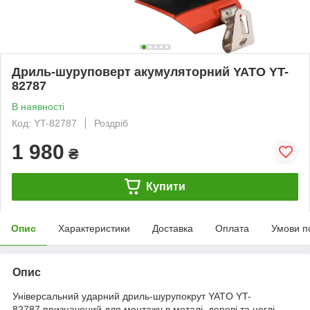
Дриль-шуруповерт акумуляторний YATO YT-
82787
В наявності
Код: YT-82787
Роздріб
1 980
₴
Купити
Опис
Характеристики
Доставка
Оплата
Умови п
Опис
Універсальний ударний дриль-шурупокрут YATO YT-
82787 призначений для монтажу в металі, дереві та цеглі.