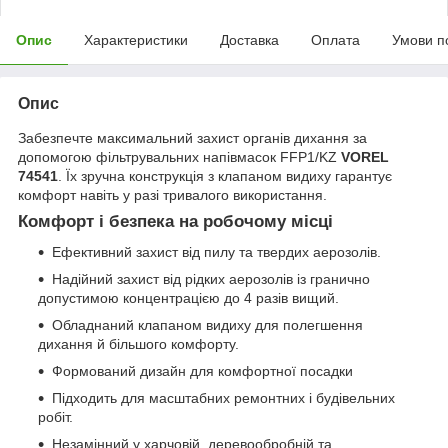
Опис
Характеристики
Доставка
Оплата
Умови п
Опис
Забезпечте максимальний захист органів дихання за
допомогою фільтрувальних напівмасок FFP1/KZ
VOREL
74541
. Їх зручна конструкція з клапаном видиху гарантує
комфорт навіть у разі тривалого використання.
Комфорт і безпека на робочому місці
Ефективний захист від пилу та твердих аерозолів.
Надійний захист від рідких аерозолів із гранично
допустимою концентрацією до 4 разів вищий.
Обладнаний клапаном видиху для полегшення
дихання й більшого комфорту.
Формований дизайн для комфортної посадки
Підходить для масштабних ремонтних і будівельних
робіт.
Незамінний у харчовій, деревообробній та