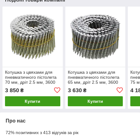
Котушка з цвяхами для
Котушка з цвяхами для
Коту
пневматичного пістолета
пневматичного пістолета
пнев
70 мм, дріт 2.5 мм, 3600
65 мм, дріт 2.5 мм, 3600
75 м
шт. VOREL 72019
шт. VOREL 72018
шт. 
3 850
3 630
4 1
₴
₴
Купити
Купити
Про нас
72% позитивних з 413 відгуків за рік