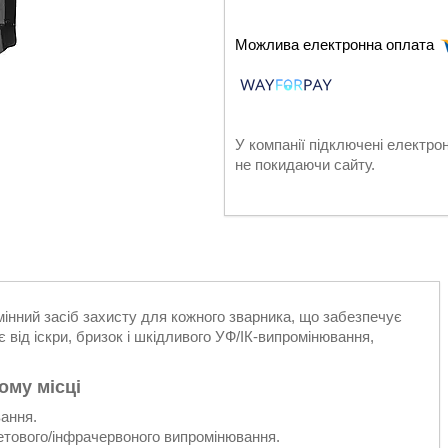
У компанії підключені електро
не покидаючи сайту.
інний засіб захисту для кожного зварника, що забезпечує
 від іскри, бризок і шкідливого УФ/ІК-випромінювання,
ому місці
вання.
етового/інфрачервоного випромінювання.