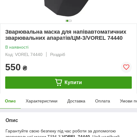
Зварювальна маска для напівавтоматичних
зварювальних апаратів/ЦМ-3/VOREL 74440
В наявності
Код: VOREL 74440
Роздріб
550
₴
Купити
Опис
Характеристики
Доставка
Оплата
Умови п
Опис
Гарантуйте свою безпеку під час роботи за допомогою
зварювальної маски TSM-3
VOREL 74440.
Цей надійний