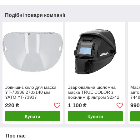
Подібні товари компанії
Зовнішнє скло для маски
Зварювальна шоломна
Маск
YT-73936 270х140 мм
маска TRUE COLOR з
авто
YATO YT-73937
похилим фільтром 92x42
744
мм Sthor 74487
220
1 100
990
₴
₴
Купити
Купити
Про нас