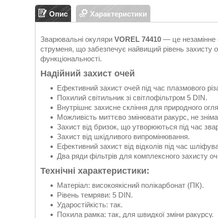
Опис
Характеристики
Зварювальні окуляри
VOREL 74410
— це незамінне 
струменя, що забезпечує найвищий рівень захисту о
функціональності.
Надійний захист очей
Ефективний захист очей під час плазмового різ
Похилий світильник зі світлофільтром 5 DIN.
Внутрішнє захисне скління для природного огля
Можливість миттєво змінювати ракурс, не зніма
Захист від бризок, що утворюються під час зва
Захист від шкідливого випромінювання.
Ефективний захист від відколів під час шліфув
Два ряди фільтрів для комплексного захисту оч
Технічні характеристики:
Матеріал: високоякісний полікарбонат (ПК).
Рівень темряви: 5 DIN.
Ударостійкість: так.
Похила рамка: так, для швидкої зміни ракурсу.