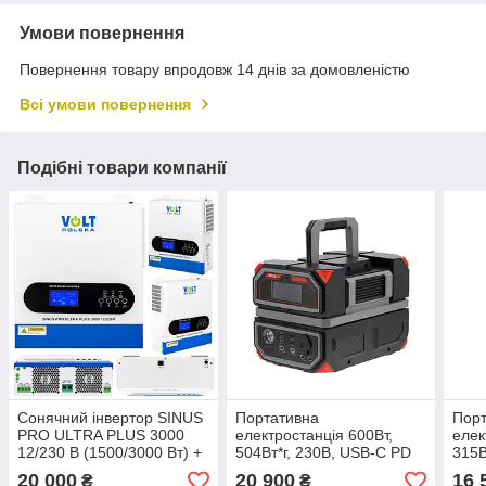
Умови повернення
Повернення товару впродовж 14 днів за домовленістю
Всі умови повернення
Подібні товари компанії
Сонячний інвертор SINUS
Портативна
Пор
PRO ULTRA PLUS 3000
електростанція 600Вт,
елек
12/230 В (1500/3000 Вт) +
504Вт*г, 230В, USB-C PD
315В
100 А MPPT (30-500 В)
YATO YT-83091
YAT
20 000
20 900
16 
₴
₴