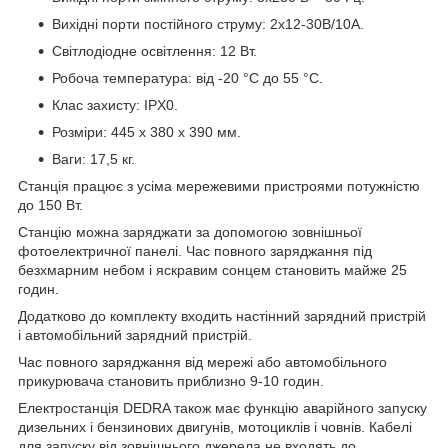
Вихідні порти постійного струму: 2x12-30В/10А.
Світлодіодне освітлення: 12 Вт.
Робоча температура: від -20 °C до 55 °C.
Клас захисту: IPX0.
Розміри: 445 х 380 х 390 мм.
Ваги: 17,5 кг.
Станція працює з усіма мережевими пристроями потужністю
до 150 Вт.
Станцію можна заряджати за допомогою зовнішньої
фотоелектричної панелі. Час повного заряджання під
безхмарним небом і яскравим сонцем становить майже 25
годин.
Додатково до комплекту входить настінний зарядний пристрій
і автомобільний зарядний пристрій.
Час повного заряджання від мережі або автомобільного
прикурювача становить приблизно 9-10 годин.
Електростанція DEDRA також має функцію аварійного запуску
дизельних і бензинових двигунів, мотоциклів і човнів. Кабелі
для запуску від зовнішнього джерела не входять до