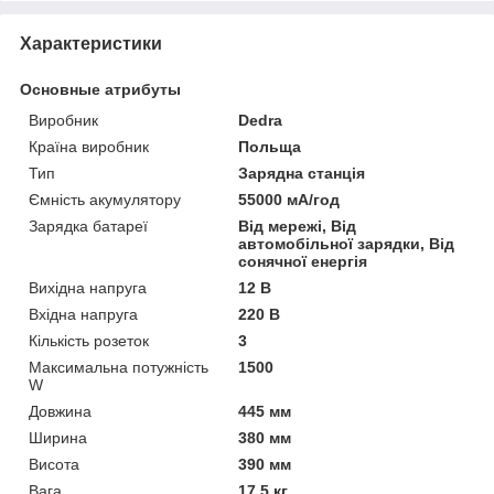
Характеристики
Основные атрибуты
Виробник
Dedra
Країна виробник
Польща
Тип
Зарядна станція
Ємність акумулятору
55000 мА/год
Зарядка батареї
Від мережі, Від
автомобільної зарядки, Від
сонячної енергія
Вихідна напруга
12 В
Вхідна напруга
220 В
Кількість розеток
3
Максимальна потужність
1500
W
Довжина
445 мм
Ширина
380 мм
Висота
390 мм
Вага
17.5 кг