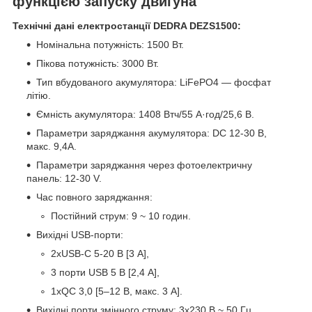
функцією запуску двигуна
Технічні дані електростанції DEDRA DEZS1500:
Номінальна потужність: 1500 Вт.
Пікова потужність: 3000 Вт.
Тип вбудованого акумулятора: LiFePO4 — фосфат
літію.
Ємність акумулятора: 1408 Втч/55 А·год/25,6 В.
Параметри заряджання акумулятора: DC 12-30 В,
макс. 9,4А.
Параметри заряджання через фотоелектричну
панель: 12-30 V.
Час повного заряджання:
Постійний струм: 9 ~ 10 годин.
Вихідні USB-порти:
2xUSB-C 5-20 В [3 А],
3 порти USB 5 В [2,4 А],
1xQC 3,0 [5–12 В, макс. 3 А].
Вихідні порти змінного струму: 3x230 В ~ 50 Гц.