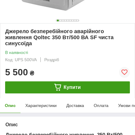
Джерело безперебійного аварійного
живлення Qoltec 350 Вт/500 ВА SF чиста
синусоїда
В наявності
Код: UPS 500VA
Роздріб
5 500
₴
Купити
Опис
Характеристики
Доставка
Оплата
Умови п
Опис
Джерело безперебійного живлення 350 Вт/500