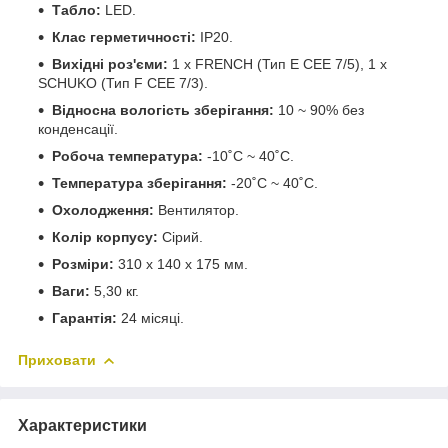
Табло:
LED.
Клас герметичності:
IP20.
Вихідні роз'єми:
1 x FRENCH (Тип E CEE 7/5), 1 x
SCHUKO (Тип F CEE 7/3).
Відносна вологість зберігання:
10 ~ 90% без
конденсації.
Робоча температура:
-10˚C ~ 40˚C.
Температура зберігання:
-20˚C ~ 40˚C.
Охолодження:
Вентилятор.
Колір корпусу:
Сірий.
Розміри:
310 х 140 х 175 мм.
Ваги:
5,30 кг.
Гарантія:
24 місяці.
Приховати
Характеристики