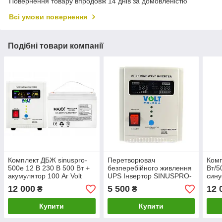
Повернення товару впродовж 14 днів за домовленістю
Всі умови повернення
Подібні товари компанії
Комплект ДБЖ sinuspro-
Перетворювач
Комп
500e 12 В 230 В 500 Вт +
безперебійного живлення
Вт/5
акумулятор 100 Аг Volt
UPS Інвертор SINUSPRO-
сину
Polska
500E 12В/230В 500Вт
AGM 
12 000
5 500
12 
₴
₴
VOLT POLSKA
необ
POL
Купити
Купити