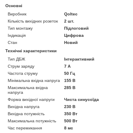
Основні
Виробник
Qoltec
Кількість вихідних розеток
2 шт.
Тип монтажу
Підлоговий
Індикація
Цифрова
Стан
Новий
Технічні характеристики
Тип ДБЖ
Інтерактивний
Струм заряду
7 А
Частота струму
50 Гц
Мінімальна вхідна напруга
155 В
Максимальна вхідна
285 В
напруга
Форма вихідної напруги
Чиста синусоїда
Вихідна напруга
230 В
Вихідна потужність
350 Вт
Максимальна потужність
500 Вт
Час перемикання
8 мс