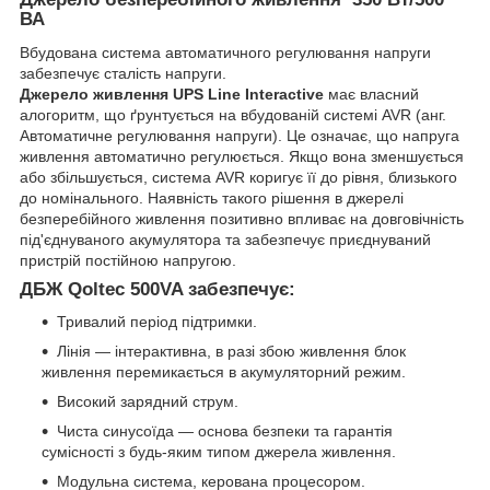
ВА
Вбудована система автоматичного регулювання напруги
забезпечує сталість напруги.
Джерело живлення UPS Line Interactive
має власний
алогоритм, що ґрунтується на вбудованій системі AVR (анг.
Автоматичне регулювання напруги). Це означає, що напруга
живлення автоматично регулюється. Якщо вона зменшується
або збільшується, система AVR коригує її до рівня, близького
до номінального. Наявність такого рішення в джерелі
безперебійного живлення позитивно впливає на довговічність
під'єднуваного акумулятора та забезпечує приєднуваний
пристрій постійною напругою.
ДБЖ Qoltec 500VA забезпечує:
Тривалий період підтримки.
Лінія — інтерактивна, в разі збою живлення блок
живлення перемикається в акумуляторний режим.
Високий зарядний струм.
Чиста синусоїда — основа безпеки та гарантія
сумісності з будь-яким типом джерела живлення.
Модульна система, керована процесором.