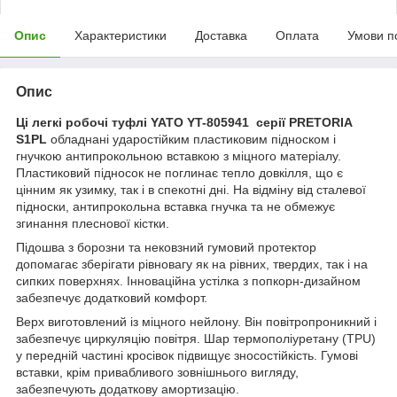
Опис
Характеристики
Доставка
Оплата
Умови п
Опис
Ці легкі робочі туфлі YATO YT-805941 серії PRETORIA
S1PL
обладнані ударостійким пластиковим підноском і
гнучкою антипрокольною вставкою з міцного матеріалу.
Пластиковий підносок не поглинає тепло довкілля, що є
цінним як узимку, так і в спекотні дні. На відміну від сталевої
підноски, антипрокольна вставка гнучка та не обмежує
згинання плеснової кістки.
Підошва з борозни та нековзний гумовий протектор
допомагає зберігати рівновагу як на рівних, твердих, так і на
сипких поверхнях. Інноваційна устілка з попкорн-дизайном
забезпечує додатковий комфорт.
Верх виготовлений із міцного нейлону. Він повітропроникний і
забезпечує циркуляцію повітря. Шар термополіуретану (TPU)
у передній частині кросівок підвищує зносостійкість. Гумові
вставки, крім привабливого зовнішнього вигляду,
забезпечують додаткову амортизацію.