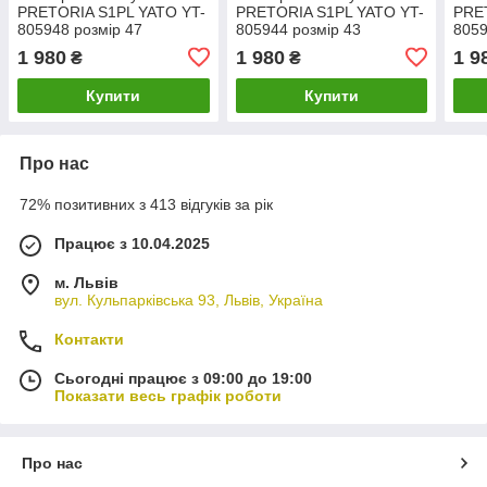
PRETORIA S1PL YATO YT-
PRETORIA S1PL YATO YT-
PRE
805948 розмір 47
805944 розмір 43
8059
1 980
1 980
1 9
₴
₴
Купити
Купити
Про нас
72% позитивних з 413 відгуків за рік
Працює з 10.04.2025
м. Львів
вул. Кульпарківська 93, Львів, Україна
Контакти
Сьогодні працює з 09:00 до 19:00
Показати весь графік роботи
Про нас