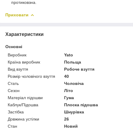
протиковзна.
Приховати
Характеристики
Основні
Виробник
Yato
Країна виробник
Польща
Вид взуття
Робоче взуття
Розмір чоловічого взуття
40
Стать
Чоловіча
Сезон
Літо
Матеріал підошви
Гума
Каблук/Підошва
Плоска підошва
Застібка
Шнурівка
Довжина устілки
26
Стан
Новий