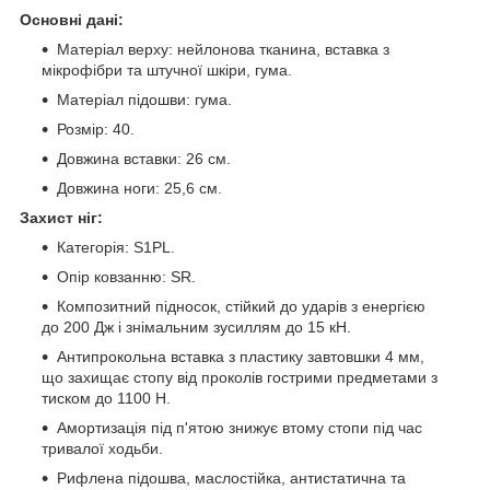
Основні дані:
Матеріал верху: нейлонова тканина, вставка з
мікрофібри та штучної шкіри, гума.
Матеріал підошви: гума.
Розмір: 40.
Довжина вставки: 26 см.
Довжина ноги: 25,6 см.
Захист ніг:
Категорія: S1PL.
Опір ковзанню: SR.
Композитний підносок, стійкий до ударів з енергією
до 200 Дж і знімальним зусиллям до 15 кН.
Антипрокольна вставка з пластику завтовшки 4 мм,
що захищає стопу від проколів гострими предметами з
тиском до 1100 Н.
Амортизація під п'ятою знижує втому стопи під час
тривалої ходьби.
Рифлена підошва, маслостійка, антистатична та