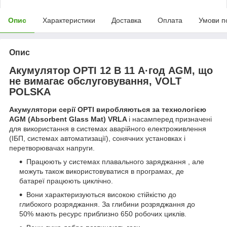
Опис
Характеристики
Доставка
Оплата
Умови п
Опис
Акумулятор OPTI 12 В 11 А·год AGM, що
не вимагає обслуговування, VOLT
POLSKA
Акумулятори серії OPTI виробляються за технологією
AGM (Absorbent Glass Mat) VRLA
і насамперед призначені
для використання в системах аварійного електроживлення
(ІБП, системах автоматизації), сонячних установках і
перетворювачах напруги.
Працюють у системах плавального заряджання , але
можуть також використовуватися в програмах, де
батареї працюють циклічно.
Вони характеризуються високою стійкістю до
глибокого розряджання. За глибини розряджання до
50% мають ресурс приблизно 650 робочих циклів.