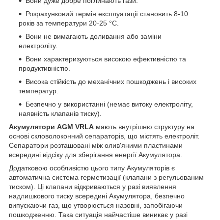
Вони дуже добре поглинають гази.
Розрахунковий термін експлуатації становить 8-10
років за температури 20-25 °C.
Вони не вимагають доливання або заміни
електроліту.
Вони характеризуються високою ефективністю та
продуктивністю.
Висока стійкість до механічних пошкоджень і високих
температур.
Безпечно у використанні (немає витоку електроліту,
наявність клапанів тиску).
Акумулятори AGM VRLA
мають внутрішню структуру на
основі скловолоконний сепараторів, що містять електроліт.
Сепаратори розташовані між олив'яними пластинами
всередині відсіку для зберігання енергії Акумулятора.
Додатковою особливістю цього типу Акумуляторів є
автоматична система герметизації (клапани з регульованим
тиском). Ці клапани відкриваються у разі виявлення
надлишкового тиску всередині Акумулятора, безпечно
випускаючи газ, що утворюється назовні, запобігаючи
пошкодженню. Така ситуація найчастіше виникає у разі