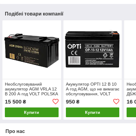
Подібні товари компанії
Необслуговуваний
Акумулятор OPTI 12 В 10
Необ
акумулятор AGM VRLA 12
А·год AGM, що не вимагає
аку
В 200 А·год VOLT POLSKA
обслуговування, VOLT
ДБЖ,
POLSKA
поту
15 500
950
16 
₴
₴
V-P
Купити
Купити
Про нас