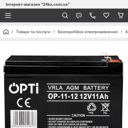
Інтернет-магазин "24ka.com.ua"
Товари та послуги
Безперебійне електроживлення
А