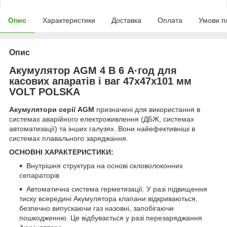
Опис
Характеристики
Доставка
Оплата
Умови п
Опис
Акумулятор AGM 4 В 6 А·год для
касових апаратів і ваг 47x47x101 мм
VOLT POLSKA
Акумулятори серії AGM
призначені для використання в
системах аварійного електроживлення (ДБЖ, системах
автоматизації) та інших галузях. Вони найефективніші в
системах плавального заряджання.
ОСНОВНІ ХАРАКТЕРИСТИКИ:
Внутрішня структура на основі скловолоконних
сепараторів
Автоматична система герметизації. У разі підвищення
тиску всередині Акумулятора клапани відкриваються,
безпечно випускаючи газ назовні, запобігаючи
пошкодженню. Це відбувається у разі перезаряджання