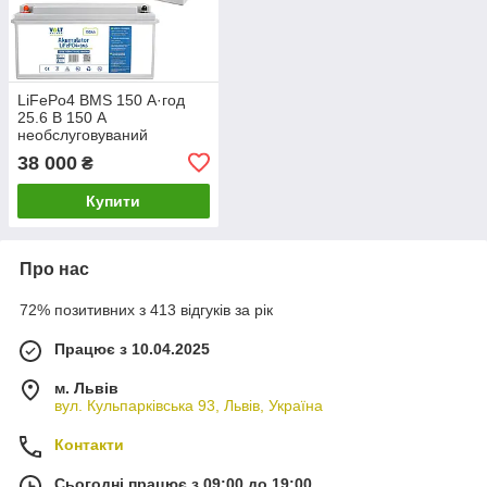
LiFePo4 BMS 150 А·год
25.6 В 150 A
необслуговуваний
акумулятор для човна,
38 000
₴
кемпера VOLT POLSKA
Купити
Про нас
72% позитивних з 413 відгуків за рік
Працює з 10.04.2025
м. Львів
вул. Кульпарківська 93, Львів, Україна
Контакти
Сьогодні працює з 09:00 до 19:00