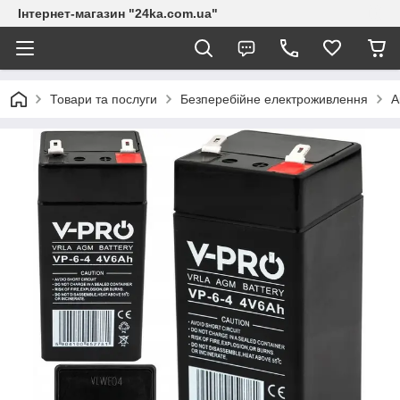
Інтернет-магазин "24ka.com.ua"
Товари та послуги
Безперебійне електроживлення
А