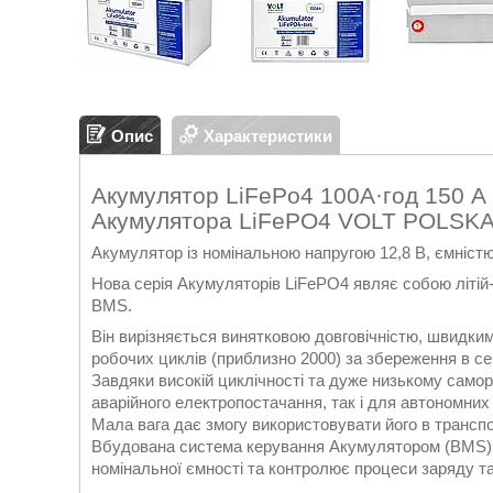
Опис
Характеристики
Акумулятор LiFePo4 100А·год 150 А
Акумулятора LiFePO4 VOLT POLSK
Акумулятор із номінальною напругою 12,8 В, ємністю
Нова серія Акумуляторів LiFePO4 являє собою літі
BMS.
Він вирізняється винятковою довговічністю, швидки
робочих циклів (приблизно 2000) за збереження в с
Завдяки високій циклічності та дуже низькому сам
аварійного електропостачання, так і для автономних
Мала вага дає змогу використовувати його в транспо
Вбудована система керування Акумулятором (BMS) 
номінальної ємності та контролює процеси заряду т