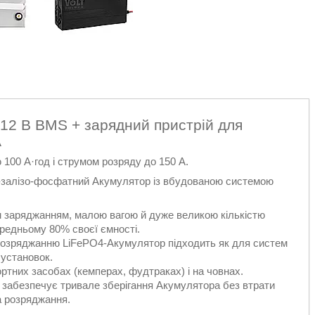
 12 В BMS + зарядний пристрій для
A
 100 А·год і струмом розряду до 150 А.
й-залізо-фосфатний Акумулятор із вбудованою системою
м заряджанням, малою вагою й дуже великою кількістю
ередньому 80% своєї ємності.
орозряджанню LiFePO4-Акумулятор підходить як для систем
 установок.
ртних засобах (кемперах, фудтраках) і на човнах.
забезпечує тривале зберігання Акумулятора без втрати
а розряджання.