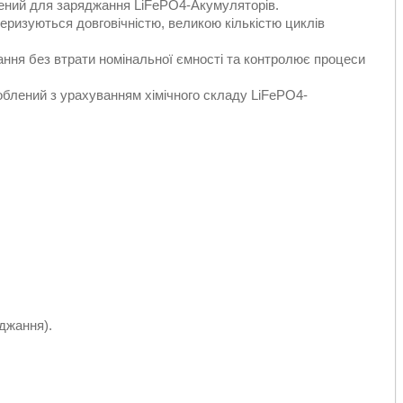
чений для заряджання LiFePO4-Акумуляторів.
еризуються довговічністю, великою кількістю циклів
ння без втрати номінальної ємності та контролює процеси
облений з урахуванням хімічного складу LiFePO4-
джання).