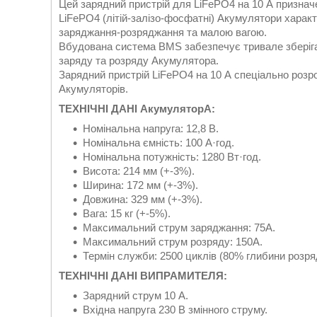
Цей зарядний пристрій для LiFePO4 на 10 А призна
LiFePO4 (літій-залізо-фосфатні) Акумулятори характ
заряджання-розряджання та малою вагою.
Вбудована система BMS забезпечує тривале зберіга
заряду та розряду Акумулятора.
Зарядний пристрій LiFePO4 на 10 А спеціально розр
Акумуляторів.
ТЕХНІЧНІ ДАНІ АкумуляторА:
Номінальна напруга: 12,8 В.
Номінальна ємність: 100 А·год.
Номінальна потужність: 1280 Вт·год.
Висота: 214 мм (+-3%).
Ширина: 172 мм (+-3%).
Довжина: 329 мм (+-3%).
Вага: 15 кг (+-5%).
Максимальний струм заряджання: 75А.
Максимальний струм розряду: 150А.
Термін служби: 2500 циклів (80% глибини розря
ТЕХНІЧНІ ДАНІ ВИПРАМИТЕЛЯ:
Зарядний струм 10 А.
Вхідна напруга 230 В змінного струму.