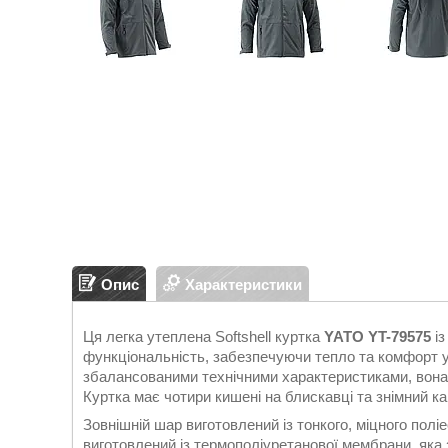
Опис
Характеристики
Ця легка утеплена Softshell куртка
YATO YT-79575
із
функціональність, забезпечуючи тепло та комфорт у
збалансованими технічними характеристиками, вона
Куртка має чотири кишені на блискавці та знімний 
Зовнішній шар виготовлений із тонкого, міцного полі
виготовлений із термополіуретанової мембрани, яка 