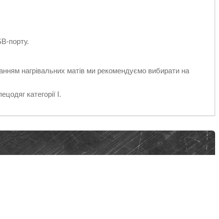
SB-порту.
танням нагрівальних матів ми рекомендуємо вибирати на
цодяг категорії I.