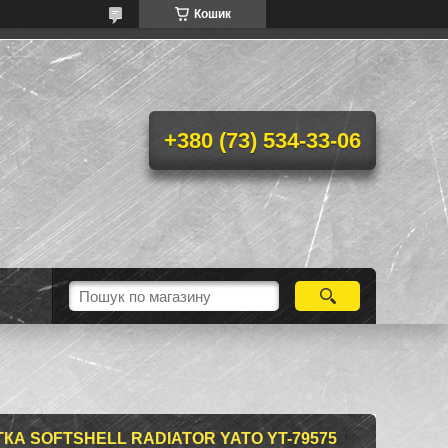
Кошик
+380 (73) 534-33-06
КА SOFTSHELL RADIATOR YATO YT-79575