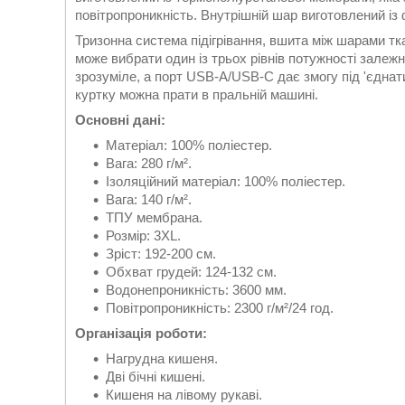
повітропроникність. Внутрішній шар виготовлений із
Тризонна система підігрівання, вшита між шарами тк
може вибрати один із трьох рівнів потужності залежн
зрозуміле, а порт USB-A/USB-C дає змогу під 'єдна
куртку можна прати в пральній машині.
Основні дані:
Матеріал: 100% поліестер.
Вага: 280 г/м².
Ізоляційний матеріал: 100% поліестер.
Вага: 140 г/м².
ТПУ мембрана.
Розмір: 3XL.
Зріст: 192-200 см.
Обхват грудей: 124-132 см.
Водонепроникність: 3600 мм.
Повітропроникність: 2300 г/м²/24 год.
Організація роботи:
Нагрудна кишеня.
Дві бічні кишені.
Кишеня на лівому рукаві.