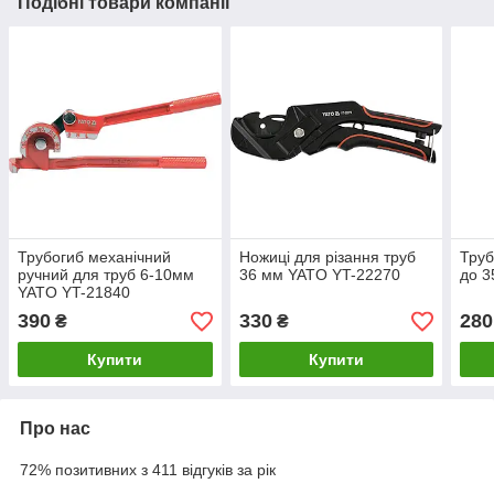
Подібні товари компанії
Трубогиб механічний
Ножиці для різання труб
Труб
ручний для труб 6-10мм
36 мм YATO YT-22270
до 3
YATO YT-21840
390
330
280
₴
₴
Купити
Купити
Про нас
72% позитивних з 411 відгуків за рік