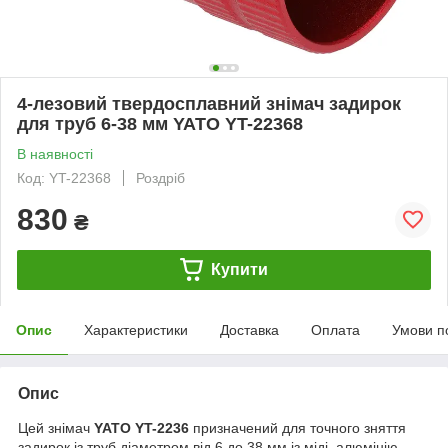
4-лезовий твердосплавний знімач задирок
для труб 6-38 мм YATO YT-22368
В наявності
Код: YT-22368
Роздріб
830
₴
Купити
Опис
Характеристики
Доставка
Оплата
Умови п
Опис
Цей знімач
YATO YT-2236
призначений для точного зняття
задирок із труб діаметром від 6 до 38 мм із міді, алюмінію,