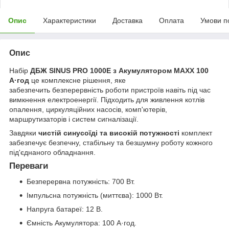
Опис
Характеристики
Доставка
Оплата
Умови п
Опис
Набір
ДБЖ SINUS PRO 1000E з Акумулятором MAXX 100
А·год
це комплексне рішення, яке
забезпечить безперервність роботи пристроїв навіть під час
вимкнення електроенергії. Підходить для живлення котлів
опалення, циркуляційних насосів, комп'ютерів,
маршрутизаторів і систем сигналізації.
Завдяки
чистій синусоїді та високій потужності
комплект
забезпечує безпечну, стабільну та безшумну роботу кожного
під'єднаного обладнання.
Переваги
Безперервна потужність: 700 Вт.
Імпульсна потужність (миттєва): 1000 Вт.
Напруга батареї: 12 В.
Ємність Акумулятора: 100 А·год.