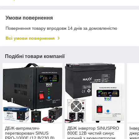
Умови повернення
Повернення товару впродовж 14 днів за домовленістю
Всі умови повернення
Подібні товари компанії
ДБЖ-випрямляч-
ДБЖ інвертор SINUSPRO
Інве
перетворювач SINUS
800E 12В чистий синус
джер
PRO-1000E (12 В/230 В)
чорний з акумулятором
жив