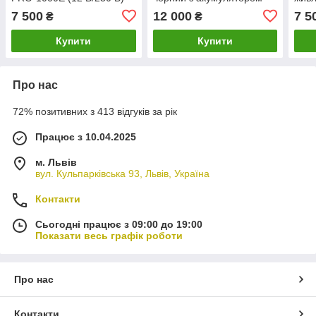
700/1000 Вт VOLT
100 А·год VOLT POLSKA
1000
7 500
12 000
7 5
₴
₴
POLSKA
VOL
Купити
Купити
Про нас
72% позитивних з 413 відгуків за рік
Працює з 10.04.2025
м. Львів
вул. Кульпарківська 93, Львів, Україна
Контакти
Сьогодні працює з 09:00 до 19:00
Показати весь графік роботи
Про нас
Контакти