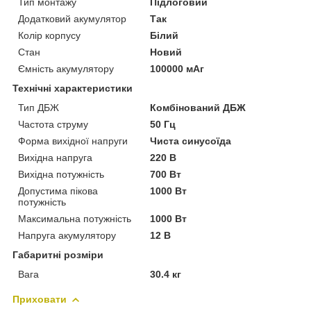
Тип монтажу
Підлоговий
Додатковий акумулятор
Так
Колір корпусу
Білий
Стан
Новий
Ємність акумулятору
100000 мАг
Технічні характеристики
Тип ДБЖ
Комбінований ДБЖ
Частота струму
50 Гц
Форма вихідної напруги
Чиста синусоїда
Вихідна напруга
220 В
Вихідна потужність
700 Вт
Допустима пікова
1000 Вт
потужність
Максимальна потужність
1000 Вт
Напруга акумулятору
12 В
Габаритні розміри
Вага
30.4 кг
Приховати