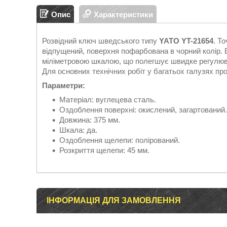
Опис
Характеристики
Розвідний ключ шведського типу
YATO YT-21654
. Т
відпущений, поверхня пофарбована в чорний колір. В
міліметровою шкалою, що полегшує швидке регулюв
Для основних технічних робіт у багатьох галузях пр
Параметри:
Матеріал: вуглецева сталь.
Оздоблення поверхні: окислений, загартований.
Довжина: 375 мм.
Шкала: да.
Оздоблення щелепи: полірований.
Розкриття щелепи: 45 мм.
ІНФОРМАЦІЯ ДЛЯ ЗАМОВЛЕННЯ