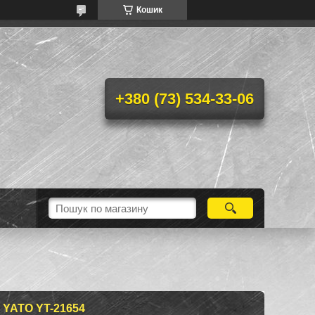
Кошик
+380 (73) 534-33-06
YATO YT-21654