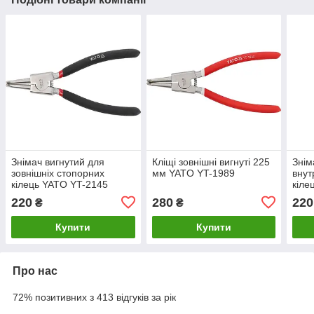
Знімач вигнутий для
Кліщі зовнішні вигнуті 225
Знім
зовнішніх стопорних
мм YATO YT-1989
внут
кілець YATO YT-2145
кіле
220
280
220
₴
₴
Купити
Купити
Про нас
72% позитивних з 413 відгуків за рік