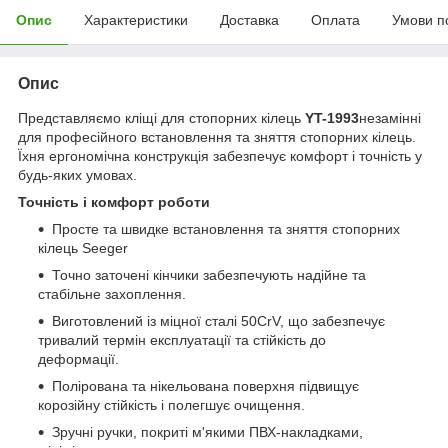
Опис
Характеристики
Доставка
Оплата
Умови п
Опис
Представляємо кліщі для стопорних кілець
YT-1993
незамінні
для професійного встановлення та зняття стопорних кілець.
Їхня ергономічна конструкція забезпечує комфорт і точність у
будь-яких умовах.
Точність і комфорт роботи
Просте та швидке встановлення та зняття стопорних
кілець Seeger
Точно заточені кінчики забезпечують надійне та
стабільне захоплення.
Виготовлений із міцної сталі 50CrV, що забезпечує
тривалий термін експлуатації та стійкість до
деформації.
Полірована та нікельована поверхня підвищує
корозійну стійкість і полегшує очищення.
Зручні ручки, покриті м'якими ПВХ-накладками,