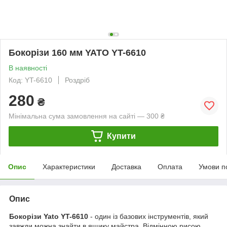
Бокорізи 160 мм YATO YT-6610
В наявності
Код: YT-6610
Роздріб
280
₴
Мінімальна сума замовлення на сайті — 300 ₴
Купити
Опис
Характеристики
Доставка
Оплата
Умови п
Опис
Бокорізи Yato YT-6610
- один із базових інструментів, який
завжди можна знайти в ящику майстра. Відмінною рисою