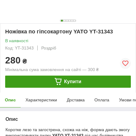
Ножівка по гіпсокартону YATO YT-31343
В наявності
Код: YT-31343
Роздріб
280
₴
Мінімальна сума замовлення на сайті — 300 ₴
Купити
Опис
Характеристики
Доставка
Оплата
Умови п
Опис
Коротке лезо та загострена, схожа на ніж, форма дають змогу
використовувати пилку
YATO YT-31343
під час будівництва