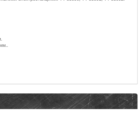
.
мм..