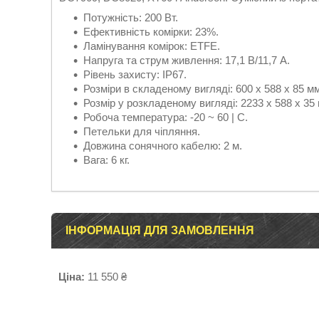
Потужність: 200 Вт.
Ефективність комірки: 23%.
Ламінування комірок: ETFE.
Напруга та струм живлення: 17,1 В/11,7 А.
Рівень захисту: IP67.
Розміри в складеному вигляді: 600 х 588 х 85 мм
Розмір у розкладеному вигляді: 2233 х 588 х 35 
Робоча температура: -20 ~ 60 | C.
Петельки для чіпляння.
Довжина сонячного кабелю: 2 м.
Вага: 6 кг.
ІНФОРМАЦІЯ ДЛЯ ЗАМОВЛЕННЯ
Ціна:
11 550 ₴