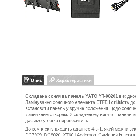
Опис
Характеристики
Складана сонячна панель YATO YT-98201
вихідною
Ламінування сонячного елемента ETFE і стійкість д
встановити панель у зручне положення щодо сонячних
кріпильним отворам. У складеному вигляді панель м
дає змогу легко переносити її.
До комплекту входить адаптер 4-в-1, який можна вик
DC7909, DC8020, XT60 і Anderson. Сумісний із порта