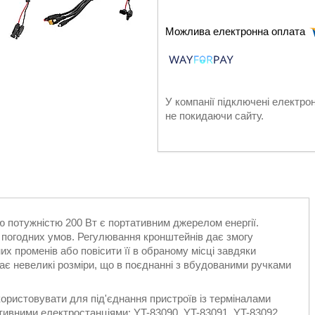
У компанії підключені електро
не покидаючи сайту.
 потужністю 200 Вт є портативним джерелом енергії.
о погодних умов. Регулювання кронштейнів дає змогу
 променів або повісити її в обраному місці завдяки
ає невеликі розміри, що в поєднанні з вбудованими ручками
ористовувати для під'єднання пристроїв із терміналами
тивними електростанціями: YT-83090, YT-83091, YT-83092.