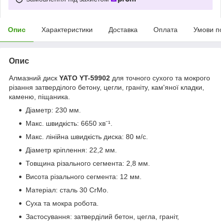
Опис
Характеристики
Доставка
Оплата
Умови п
Опис
Алмазний диск
YATO YT-59902
для точного сухого та мокрого
різання затверділого бетону, цегли, граніту, кам'яної кладки,
каменю, піщаника.
Діаметр: 230 мм.
Макс. швидкість: 6650 хв⁻¹.
Макс. лінійна швидкість диска: 80 м/с.
Діаметр кріплення: 22,2 мм.
Товщина різального сегмента: 2,8 мм.
Висота різального сегмента: 12 мм.
Матеріал: сталь 30 CrMo.
Суха та мокра робота.
Застосування: затверділий бетон, цегла, граніт,