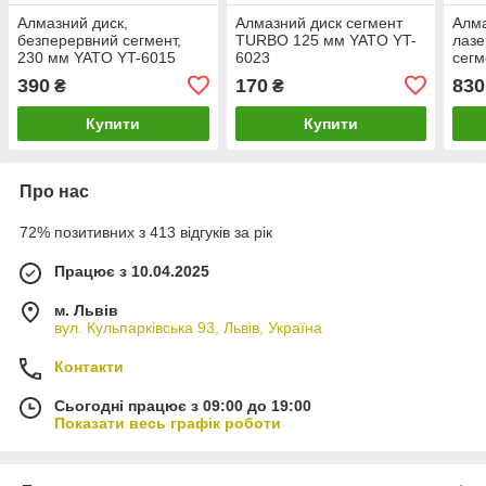
Алмазний диск,
Алмазний диск сегмент
Алма
безперервний сегмент,
TURBO 125 мм YATO YT-
лаз
230 мм YATO YT-6015
6023
сегм
залі
390
170
830
₴
₴
599
Купити
Купити
Про нас
72% позитивних з 413 відгуків за рік
Працює з 10.04.2025
м. Львів
вул. Кульпарківська 93, Львів, Україна
Контакти
Сьогодні працює з 09:00 до 19:00
Показати весь графік роботи