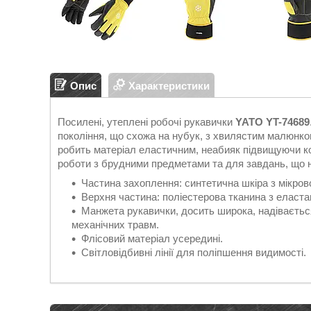
Опис
Характеристики
Посилені, утеплені робочі рукавички
YATO YT-74689
покоління, що схожа на нубук, з хвилястим малюнк
робить матеріал еластичним, неабияк підвищуючи ком
роботи з брудними предметами та для завдань, що н
Частина захоплення: синтетична шкіра з мікров
Верхня частина: поліестерова тканина з еласта
Манжета рукавички, досить широка, надівається
механічних травм.
Флісовий матеріал усередині.
Світловідбивні лінії для поліпшення видимості.