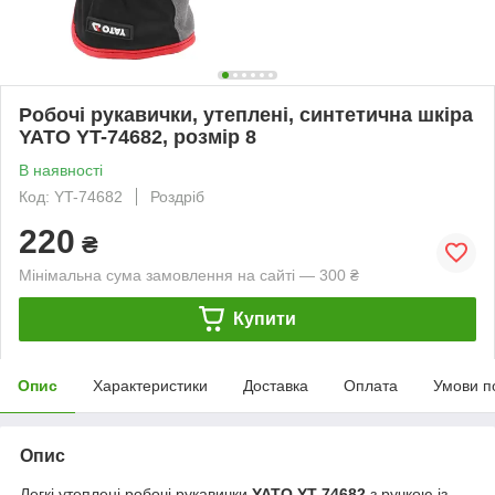
Робочі рукавички, утеплені, синтетична шкіра
YATO YT-74682, розмір 8
В наявності
Код: YT-74682
Роздріб
220
₴
Мінімальна сума замовлення на сайті — 300 ₴
Купити
Опис
Характеристики
Доставка
Оплата
Умови п
Опис
Легкі утеплені робочі рукавички
YATO YT-74682
з ручкою із