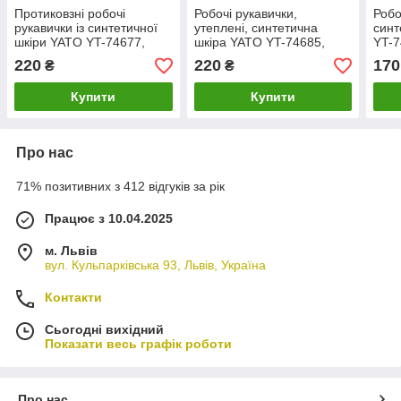
Протиковзні робочі
Робочі рукавички,
Робо
рукавички із синтетичної
утеплені, синтетична
синт
шкіри YATO YT-74677,
шкіра YATO YT-74685,
YT-7
розмір 8
розмір 11
220
220
170
₴
₴
Купити
Купити
Про нас
71% позитивних з 412 відгуків за рік
Працює з 10.04.2025
м. Львів
вул. Кульпарківська 93, Львів, Україна
Контакти
Сьогодні вихідний
Показати весь графік роботи
Про нас