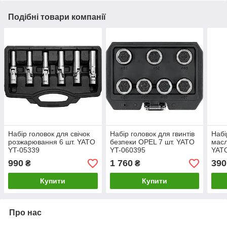
Подібні товари компанії
Набір головок для свічок
Набір головок для гвинтів
Набі
розжарювання 6 шт. YATO
безпеки OPEL 7 шт. YATO
масл
YT-05339
YT-060395
YAT
990
1 760
390
₴
₴
Купити
Купити
Про нас