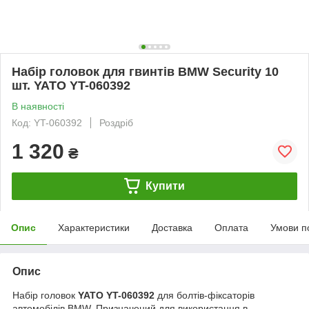
Набір головок для гвинтів BMW Security 10
шт. YATO YT-060392
В наявності
Код: YT-060392
Роздріб
1 320
₴
Купити
Опис
Характеристики
Доставка
Оплата
Умови п
Опис
Набір головок
YATO YT-060392
для болтів-фіксаторів
автомобілів BMW. Призначений для використання в