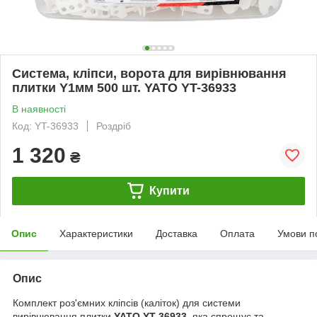
Система, кліпси, ворота для вирівнювання
плитки Y1мм 500 шт. YATO YT-36933
В наявності
Код: YT-36933
Роздріб
1 320
₴
Купити
Опис
Характеристики
Доставка
Оплата
Умови п
Опис
Комплект роз'ємних кліпсів (каліток) для системи
вирівнювання плитки
YATO YT-36933
, яка спрощує та