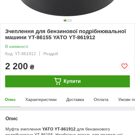
Зчеплення для бензинової подрібнювальної
машини YT-86155 YATO YT-861912
В наявності
Код: YT-861912
Роздріб
2 200
₴
Купити
Опис
Характеристики
Доставка
Оплата
Умови п
Опис
Муфта зчеплення
YATO YT-861912
для бензинового
подрібнювача YT-86155. Необхідна деталь для правильної