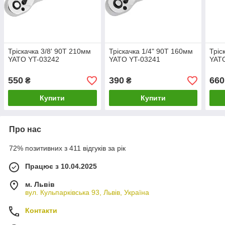
Тріскачка 3/8' 90T 210мм
Тріскачка 1/4" 90T 160мм
Тріс
YATO YT-03242
YATO YT-03241
YAT
550
390
660
₴
₴
Купити
Купити
Про нас
72% позитивних з 411 відгуків за рік
Працює з 10.04.2025
м. Львів
вул. Кульпарківська 93, Львів, Україна
Контакти