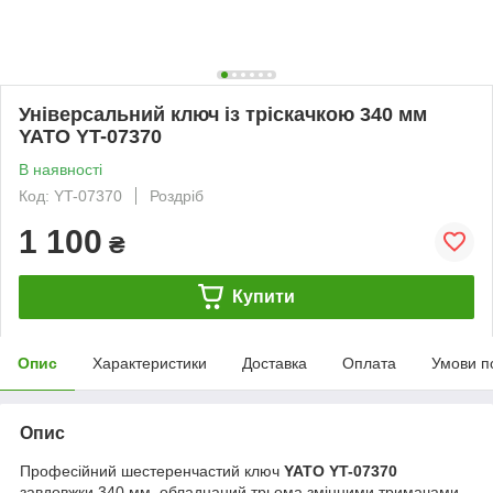
Універсальний ключ із тріскачкою 340 мм
YATO YT-07370
В наявності
Код: YT-07370
Роздріб
1 100
₴
Купити
Опис
Характеристики
Доставка
Оплата
Умови п
Опис
Професійний шестеренчастий ключ
YATO YT-07370
завдовжки 340 мм, обладнаний трьома змінними тримачами