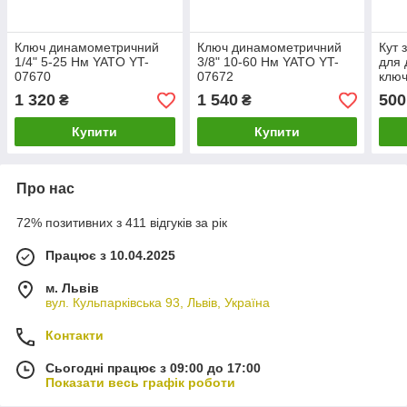
Ключ динамометричний
Ключ динамометричний
Кут 
1/4" 5-25 Нм YATO YT-
3/8" 10-60 Нм YATO YT-
для
07670
07672
ключ
1 320
1 540
500
₴
₴
Купити
Купити
Про нас
72% позитивних з 411 відгуків за рік
Працює з 10.04.2025
м. Львів
вул. Кульпарківська 93, Львів, Україна
Контакти
Сьогодні працює з 09:00 до 17:00
Показати весь графік роботи