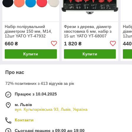
Набір полірувальний
Фрези з дерева, діаметр
Набі
діаметром 150 мм, M14,
хвостовика 6 мм, набір з
діам
12шт YATO YT-47932
15 шт. YATO YT-68007
12ш
660
1 820
440
₴
₴
Купити
Купити
Про нас
72% позитивних з 413 відгуків за рік
Працює з 10.04.2025
м. Львів
вул. Кульпарківська 93, Львів, Україна
Контакти
Сьогодні працює з 09:00 до 19:00