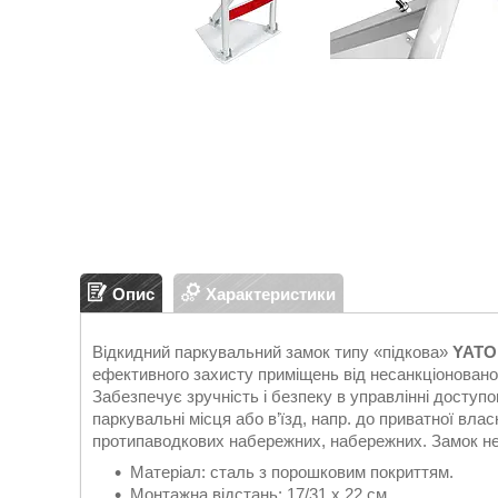
Опис
Характеристики
Відкидний паркувальний замок типу «підкова»
YATO
ефективного захисту приміщень від несанкціоновано
Забезпечує зручність і безпеку в управлінні доступ
паркувальні місця або в’їзд, напр. до приватної влас
протипаводкових набережних, набережних. Замок не
Матеріал: сталь з порошковим покриттям.
Монтажна відстань: 17/31 x 22 см.