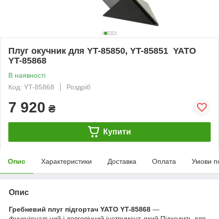
Плуг окучник для YT-85850, YT-85851 YATO
YT-85868
В наявності
Код: YT-85868
Роздріб
7 920
₴
Купити
Опис
Характеристики
Доставка
Оплата
Умови п
Опис
Гребневий плуг підгортач YATO YT-85868
—
функціональний і довговічний інструмент, який Підходить для