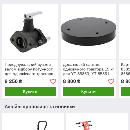
Приєднувальний вузол з
Додатковий вантаж
Карт
валом відбору потужності
одновічного трактора 15 кг
8585
для одновісного трактора
для YT-85850, YT-85851
858
YT-85850, YT-85851 YATO
YATO YT-85878
8 250
8 800
8 8
₴
₴
YT-85865
Купити
Купити
Акційні пропозиції та новинки