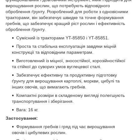
вирощування рослин, що потребують відповідного
оброблення ґрунту. Розроблений для роботи з одновісними
тракторами, він забезпечує швидке та точне формування
гребнів, що забезпечує кращий ріст рослин і ефективність
оброблення ґрунту.
Сумісний із тракторами YT-85850 і YT-85851.
Проста та стабільна експлуатація завдяки міцній
конструкції та відповідним параметрам.
Виготовлений із міцної, зносостійкої, корозійностійкої
та стійкої до суворих умов вуглецевої сталі.
Забезпечує ефективну та продуктивну підготовку
ґрунту для вирощування картоплі, моркви, цибулі та
інших овочів, що вимагають гребнів.
Компактні розміри в складеному вигляді полегшують
транспортування і зберігання.
Вага: 16 кг.
Застосування:
Формування гребнів і гряд під час вирощування
овочів і цибулевих рослин.