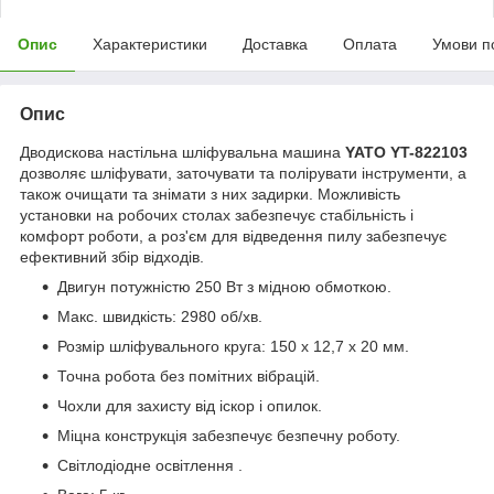
Опис
Характеристики
Доставка
Оплата
Умови п
Опис
Дводискова настільна шліфувальна машина
YATO YT-822103
дозволяє шліфувати, заточувати та полірувати інструменти, а
також очищати та знімати з них задирки. Можливість
установки на робочих столах забезпечує стабільність і
комфорт роботи, а роз'єм для відведення пилу забезпечує
ефективний збір відходів.
Двигун потужністю 250 Вт з мідною обмоткою.
Макс. швидкість: 2980 об/хв.
Розмір шліфувального круга: 150 х 12,7 х 20 мм.
Точна робота без помітних вібрацій.
Чохли для захисту від іскор і опилок.
Міцна конструкція забезпечує безпечну роботу.
Світлодіодне освітлення .