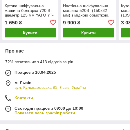
Кутова шліфувальна
Настільна шліфувальна
Куто
машина болгарка 720 Вт,
машина 520Вт (150х32
маш
діаметр 125 мм YATO YT-
мм) з мідною обмоткою,
(105
820833
PREMIUM YATO YT-
821
1 650
9 900
3 0
₴
₴
822107
Купити
Купити
Про нас
72% позитивних з 413 відгуків за рік
Працює з 10.04.2025
м. Львів
вул. Кульпарківська 93, Львів, Україна
Контакти
Сьогодні працює з 09:00 до 19:00
Показати весь графік роботи